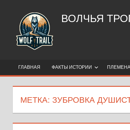
Перейти
к
ВОЛЧЬЯ ТРО
содержимому
“Волчья
тропа”
—
путеводитель
в
ГЛАВНАЯ
ФАКТЫ ИСТОРИИ
ПЛЕМЕНА
мир
инуитов,
индейцев
и
МЕТКА:
ЗУБРОВКА ДУШИС
других
коренных
народов.
Истории,
традиции