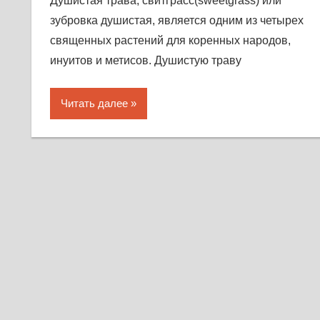
Душистая трава, свитграсс(sweetgrass) или
зубровка душистая, является одним из четырех
священных растений для коренных народов,
инуитов и метисов. Душистую траву
Читать далее