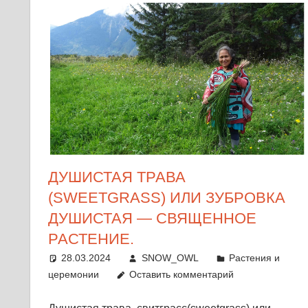
и
знания,
передаваемые
из
поколения
в
поколение.
ДУШИСТАЯ ТРАВА
(SWEETGRASS) ИЛИ ЗУБРОВКА
ДУШИСТАЯ — СВЯЩЕННОЕ
РАСТЕНИЕ.
28.03.2024
SNOW_OWL
Растения и
церемонии
Оставить комментарий