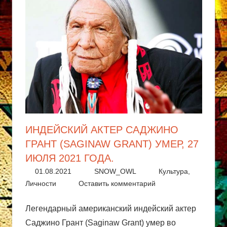
других
коренных
народов.
Истории,
традиции
и
знания,
передаваемые
из
поколения
ИНДЕЙСКИЙ АКТЕР САДЖИНО
в
ГРАНТ (SAGINAW GRANT) УМЕР, 27
поколение.
ИЮЛЯ 2021 ГОДА.
01.08.2021
SNOW_OWL
Культура
,
Личности
Оставить комментарий
Легендарный американский индейский актер
Саджино Грант (Saginaw Grant) умер во