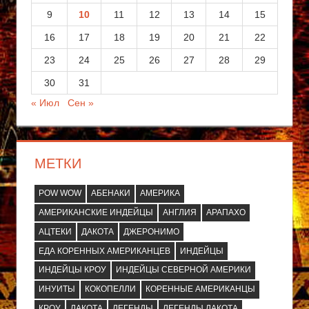
9
10
11
12
13
14
15
16
17
18
19
20
21
22
23
24
25
26
27
28
29
30
31
« Июл
Сен »
МЕТКИ
POW WOW
АБЕНАКИ
АМЕРИКА
АМЕРИКАНСКИЕ ИНДЕЙЦЫ
АНГЛИЯ
АРАПАХО
АЦТЕКИ
ДАКОТА
ДЖЕРОНИМО
ЕДА КОРЕННЫХ АМЕРИКАНЦЕВ
ИНДЕЙЦЫ
ИНДЕЙЦЫ КРОУ
ИНДЕЙЦЫ СЕВЕРНОЙ АМЕРИКИ
ИНУИТЫ
КОКОПЕЛЛИ
КОРЕННЫЕ АМЕРИКАНЦЫ
КРОУ
ЛАКОТА
ЛЕГЕНДЫ
ЛЕГЕНДЫ ЛАКОТА