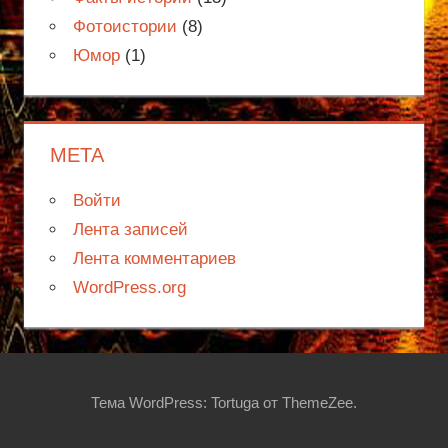
Фотоистории
(8)
Юмор
(1)
МЕТА
Войти
Лента записей
Лента комментариев
WordPress.org
Тема WordPress: Tortuga от ThemeZee.