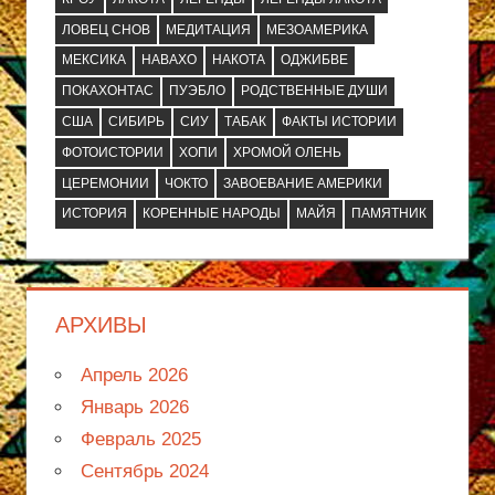
ЛОВЕЦ СНОВ
МЕДИТАЦИЯ
МЕЗОАМЕРИКА
МЕКСИКА
НАВАХО
НАКОТА
ОДЖИБВЕ
ПОКАХОНТАС
ПУЭБЛО
РОДСТВЕННЫЕ ДУШИ
США
СИБИРЬ
СИУ
ТАБАК
ФАКТЫ ИСТОРИИ
ФОТОИСТОРИИ
ХОПИ
ХРОМОЙ ОЛЕНЬ
ЦЕРЕМОНИИ
ЧОКТО
ЗАВОЕВАНИЕ АМЕРИКИ
ИСТОРИЯ
КОРЕННЫЕ НАРОДЫ
МАЙЯ
ПАМЯТНИК
АРХИВЫ
Апрель 2026
Январь 2026
Февраль 2025
Сентябрь 2024