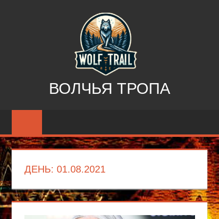
Перейти
к
содержимому
ВОЛЧЬЯ ТРОПА
“Волчья
тропа”
—
путеводитель
в
ДЕНЬ:
01.08.2021
мир
инуитов,
индейцев
и