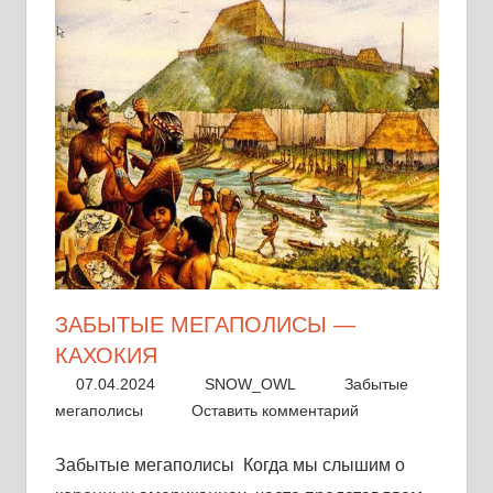
других
коренных
народов.
Истории,
традиции
и
знания,
передаваемые
из
поколения
в
ЗАБЫТЫЕ МЕГАПОЛИСЫ —
поколение.
КАХОКИЯ
07.04.2024
SNOW_OWL
Забытые
мегаполисы
Оставить комментарий
Забытые мегаполисы Когда мы слышим о