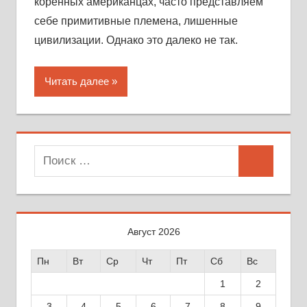
коренных американцах, часто представляем
себе примитивные племена, лишенные
цивилизации. Однако это далеко не так.
Читать далее
Поиск
Поиск
для:
Август 2026
Пн
Вт
Ср
Чт
Пт
Сб
Вс
1
2
3
4
5
6
7
8
9