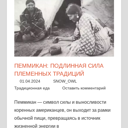
других
коренных
народов.
Истории,
традиции
и
знания,
передаваемые
из
ПЕММИКАН: ПОДЛИННАЯ СИЛА
поколения
ПЛЕМЕННЫХ ТРАДИЦИЙ
в
01.04.2024
SNOW_OWL
поколение.
Традиционная еда
Оставить комментарий
Пеммикан — символ силы и выносливости
коренных американцев, он выходит за рамки
обычной пищи, превращаясь в источник
жизненной энергии в