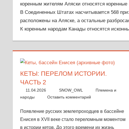
коренным жителям Аляски относятся коренные 
и
В Соединенных Штатах насчитывается 568 при
знания,
расположены на Аляске, а остальные разброса
передаваемые
К коренным народам Канады относятся исконн
из
поколения
в
поколение.
КЕТЫ: ПЕРЕЛОМ ИСТОРИИ.
ЧАСТЬ 2
11.04.2026
SNOW_OWL
Племена и
народы
Оставить комментарий
Появление русских землепроходцев в бассейне
Енисея в XVII веке стало переломным моментом
в истории кетов. До этого времени их жизнь