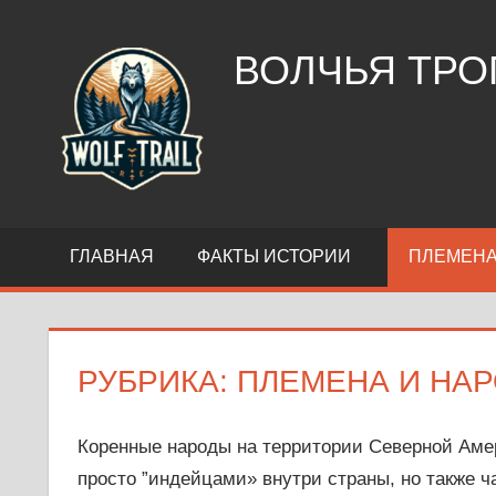
Перейти
к
ВОЛЧЬЯ ТРО
содержимому
“Волчья
тропа”
—
путеводитель
в
ГЛАВНАЯ
ФАКТЫ ИСТОРИИ
ПЛЕМЕНА
мир
инуитов,
индейцев
и
РУБРИКА:
ПЛЕМЕНА И НА
других
коренных
народов.
Коренные народы на территории Северной Аме
Истории,
просто ”индейцами» внутри страны, но также ч
традиции