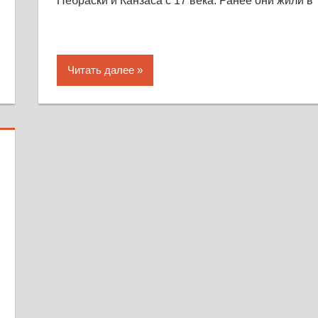
Небраски и Канзаса с 17 века. Ранее они жили в
Читать далее